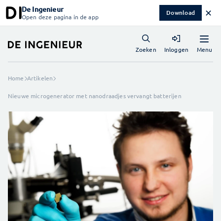
De Ingenieur
✕
Download
Open deze pagina in de app
Menu
Zoeken
Inloggen
Home
Artikelen
Nieuwe microgenerator met nanodraadjes vervangt batterijen