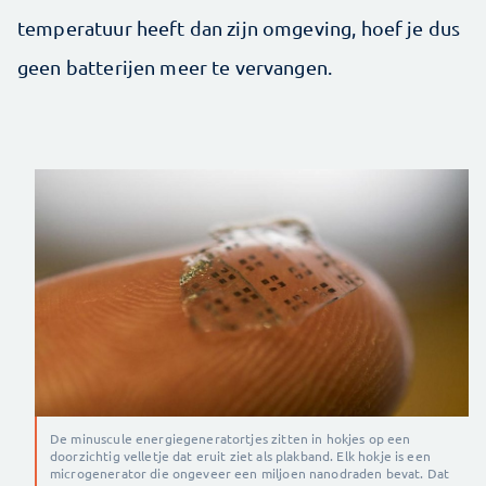
temperatuur heeft dan zijn omgeving, hoef je dus
geen batterijen meer te vervangen.
De minuscule energiegeneratortjes zitten in hokjes op een
doorzichtig velletje dat eruit ziet als plakband. Elk hokje is een
microgenerator die ongeveer een miljoen nanodraden bevat. Dat