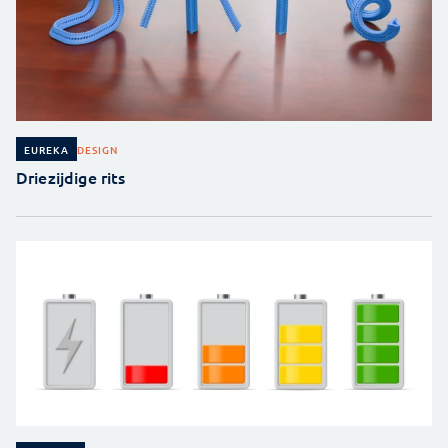
DESIGN
EUREKA
Driezijdige rits