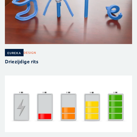
DESIGN
EUREKA
Driezijdige rits