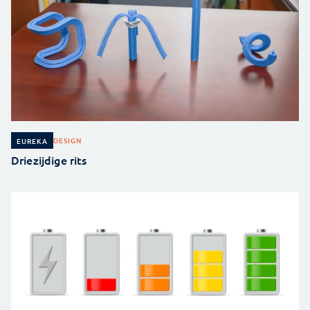
DESIGN
EUREKA
Driezijdige rits