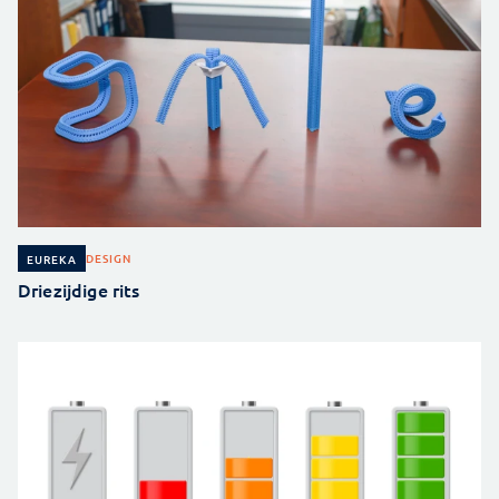
DESIGN
EUREKA
Driezijdige rits