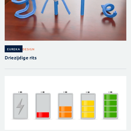
DESIGN
EUREKA
Driezijdige rits