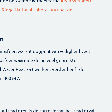
or de beroemde kerngeleerde
Alvin Weinberg
 Ridge National Laboratory naar de
en
mosfeer, wat uit oogpunt van veiligheid veel
mosfeer waarmee de nu veel gebruikte
d Water Reactor) werken. Verder heeft de
van 400 MW.
outreactoren is de corrosie van het reactorvat