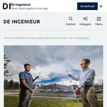
De Ingenieur
✕
Download
Open deze pagina in de app
Menu
Zoeken
Inloggen
Home
Artikelen
Nieuw materiaal isoleert beter dan dubbelglas