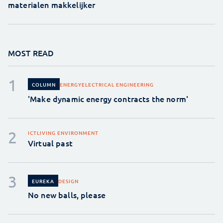
materialen makkelijker
MOST READ
ENERGY
ELECTRICAL ENGINEERING
COLUMN
'Make dynamic energy contracts the norm'
ICT
LIVING ENVIRONMENT
Virtual past
DESIGN
EUREKA
No new balls, please