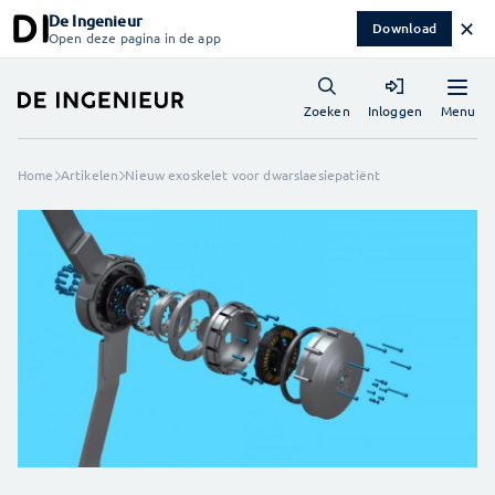
De Ingenieur
✕
Download
Open deze pagina in de app
Menu
Zoeken
Inloggen
Home
Artikelen
Nieuw exoskelet voor dwarslaesiepatiënt