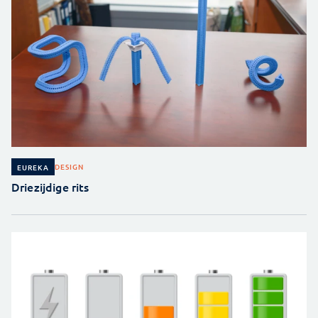
DESIGN
EUREKA
Driezijdige rits