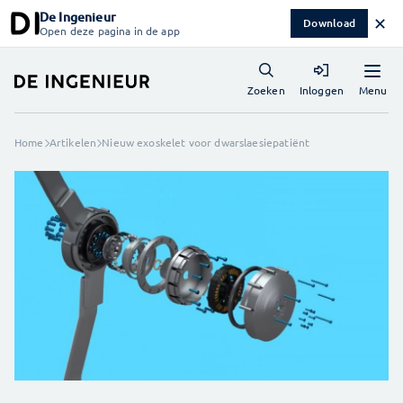
De Ingenieur
✕
Download
Open deze pagina in de app
Menu
Zoeken
Inloggen
Home
Artikelen
Nieuw exoskelet voor dwarslaesiepatiënt