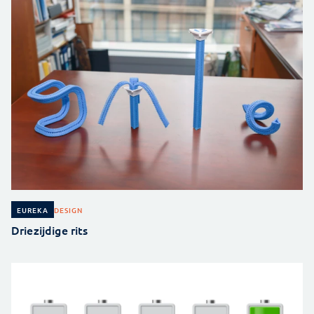
DESIGN
EUREKA
Driezijdige rits