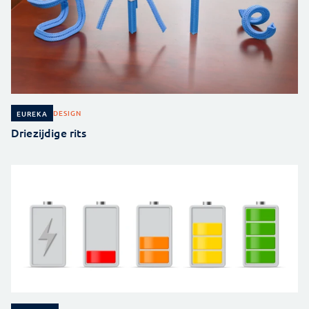
DESIGN
EUREKA
Driezijdige rits