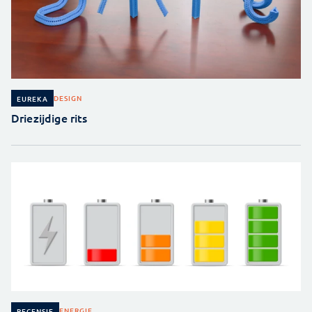
DESIGN
EUREKA
Driezijdige rits
ENERGIE
RECENSIE