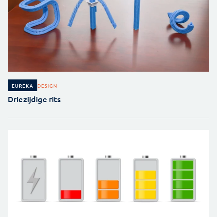
DESIGN
EUREKA
Driezijdige rits