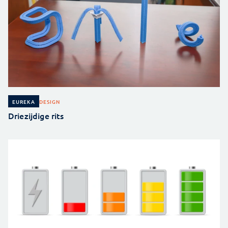
DESIGN
EUREKA
Driezijdige rits