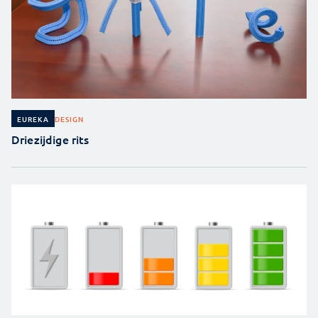
DESIGN
EUREKA
Driezijdige rits