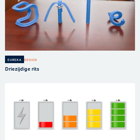
DESIGN
EUREKA
Driezijdige rits