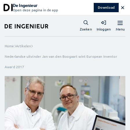
De Ingenieur
✕
Download
Open deze pagina in de app
Menu
Zoeken
Inloggen
Home
Artikelen
Nederlandse uitvinder Jan van den Boogaart wint European Inventor
Award 2017