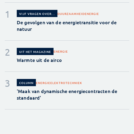
DUURZAAMHEID
ENERGIE
VIJF VRAGEN OVER...
De gevolgen van de energietransitie voor de
natuur
ENERGIE
UIT HET MAGAZINE
Warmte uit de airco
ENERGIE
ELEKTROTECHNIEK
COLUMN
'Maak van dynamische energiecontracten de
standaard'