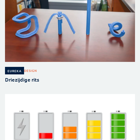
DESIGN
EUREKA
Driezijdige rits