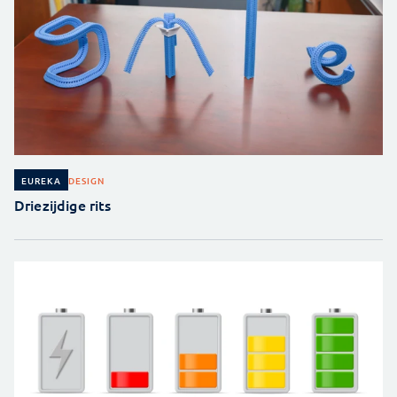
DESIGN
EUREKA
Driezijdige rits