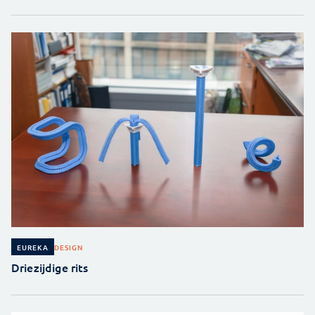
DESIGN
EUREKA
Driezijdige rits