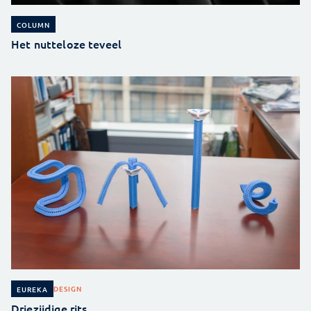
COLUMN
Het nutteloze teveel
DESIGN
EUREKA
Driezijdige rits