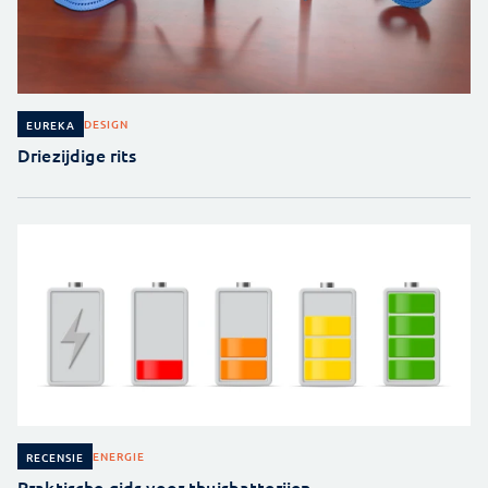
DESIGN
EUREKA
Driezijdige rits
ENERGIE
RECENSIE
Praktische gids voor thuisbatterijen