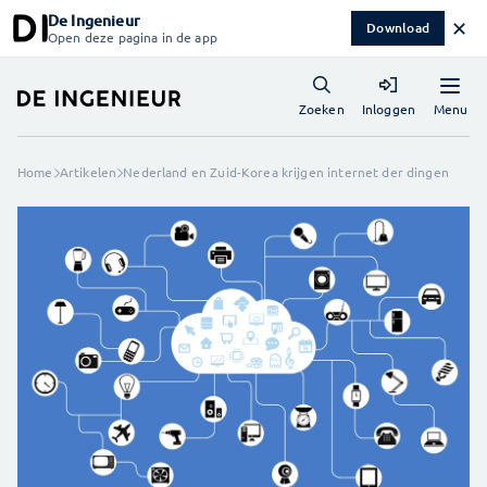
De Ingenieur
✕
Download
Open deze pagina in de app
Menu
Zoeken
Inloggen
Home
Artikelen
Nederland en Zuid-Korea krijgen internet der dingen