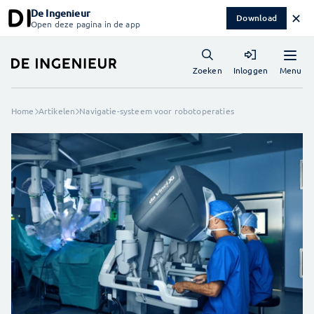
De Ingenieur
✕
Download
Open deze pagina in de app
Menu
Zoeken
Inloggen
Home
Artikelen
Navigatie-systeem voor robotoperaties