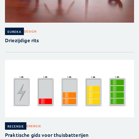
DESIGN
EUREKA
Driezijdige rits
ENERGIE
RECENSIE
Praktische gids voor thuisbatterijen