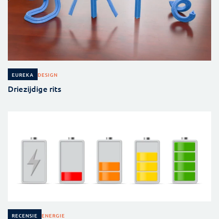
DESIGN
EUREKA
Driezijdige rits
ENERGIE
RECENSIE