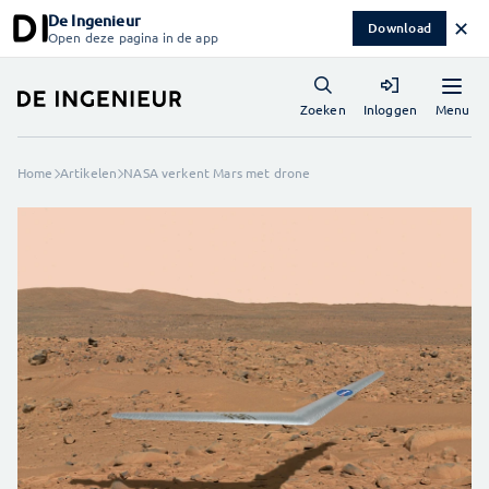
De Ingenieur
✕
Download
Open deze pagina in de app
Menu
Zoeken
Inloggen
Home
Artikelen
NASA verkent Mars met drone