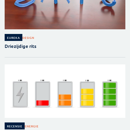
DESIGN
EUREKA
Driezijdige rits
ENERGIE
RECENSIE