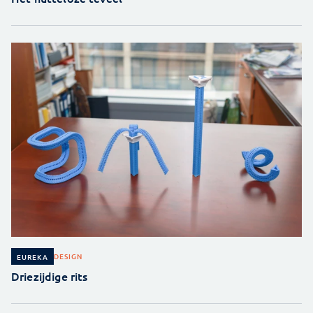
DESIGN
EUREKA
Driezijdige rits