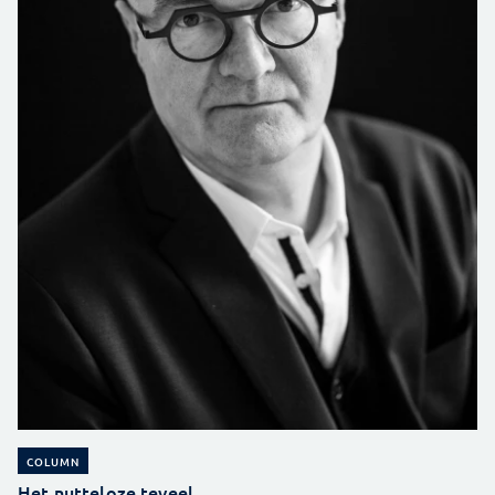
COLUMN
Het nutteloze teveel