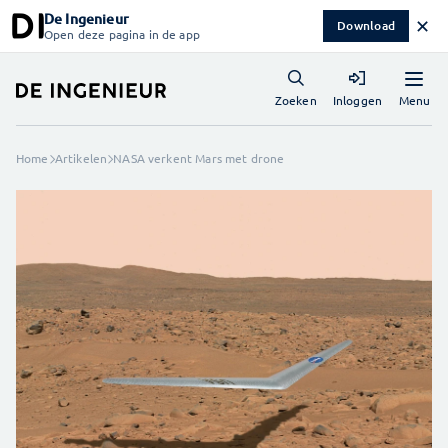
De Ingenieur
✕
Download
Open deze pagina in de app
Menu
Zoeken
Inloggen
Home
Artikelen
NASA verkent Mars met drone