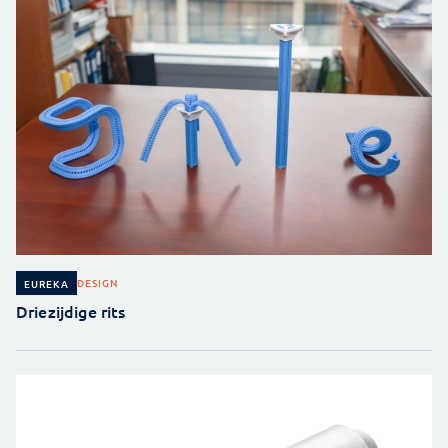
DESIGN
EUREKA
Driezijdige rits