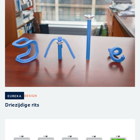
DESIGN
EUREKA
Driezijdige rits