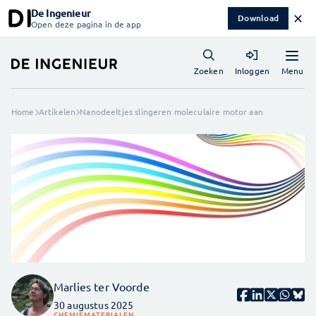
De Ingenieur
✕
Download
Open deze pagina in de app
Menu
Zoeken
Inloggen
Home
Artikelen
Nanodeeltjes slingeren moleculaire motor aan
Marlies ter Voorde
30 augustus 2025
CHEMIE
MATERIALEN