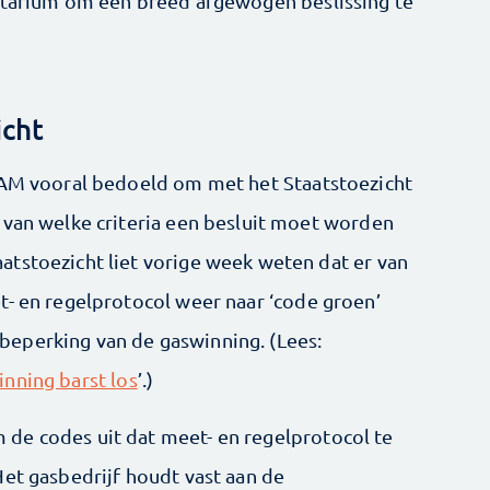
entarium om een breed afgewogen beslissing te
icht
 NAM vooral bedoeld om met het Staatstoezicht
 van welke criteria een besluit moet worden
tstoezicht liet vorige week weten dat er van
t- en regelprotocol weer naar ‘code groen’
eperking van de gaswinning. (Lees:
nning barst los
’.)
de codes uit dat meet- en regelprotocol te
Het gasbedrijf houdt vast aan de