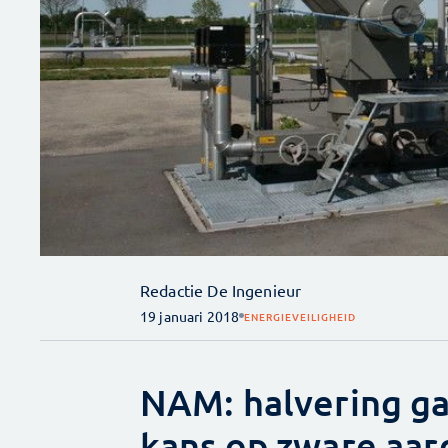
Redactie De Ingenieur
19 januari 2018
ENERGIE
VEILIGHEID
NAM: halvering ga
kans op zware aar