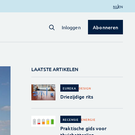
NL
EN
Abonneren
Inloggen
LAATSTE ARTIKELEN
DESIGN
EUREKA
Driezijdige rits
ENERGIE
RECENSIE
Praktische gids voor
thuisbatterijen