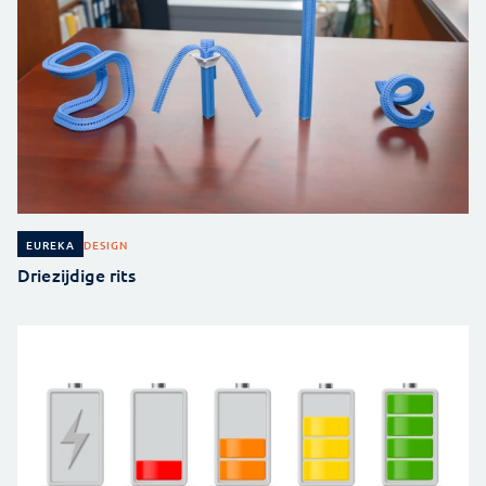
DESIGN
EUREKA
Driezijdige rits