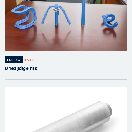
DESIGN
EUREKA
Driezijdige rits