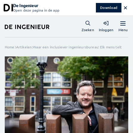
De Ingenieur
✕
Download
Open deze pagina in de app
Menu
Zoeken
Inloggen
Home
Artikelen
Naar een inclusiever ingenieursbureau: Elk mens telt