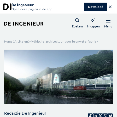
De Ingenieur
✕
Download
Open deze pagina in de app
Menu
Zoeken
Inloggen
Home
Artikelen
Mythische architectuur voor bronwaterfabriek
Redactie De Ingenieur