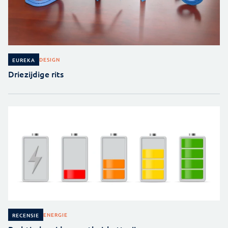
DESIGN
EUREKA
Driezijdige rits
ENERGIE
RECENSIE