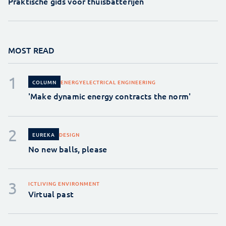
Praktische gids voor thuisbatterijen
MOST READ
ENERGY
ELECTRICAL ENGINEERING
COLUMN
'Make dynamic energy contracts the norm'
DESIGN
EUREKA
No new balls, please
ICT
LIVING ENVIRONMENT
Virtual past