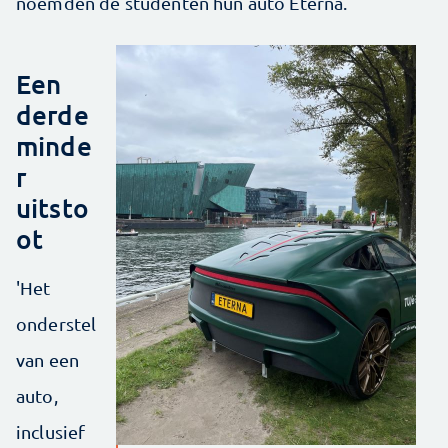
noemden de studenten hun auto Eterna.
Een
derde
minde
r
uitsto
ot
'Het
onderstel
van een
auto,
inclusief