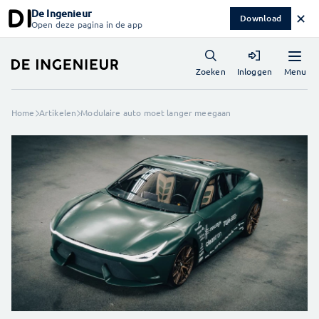
De Ingenieur
✕
Download
Open deze pagina in de app
Menu
Zoeken
Inloggen
Home
Artikelen
Modulaire auto moet langer meegaan