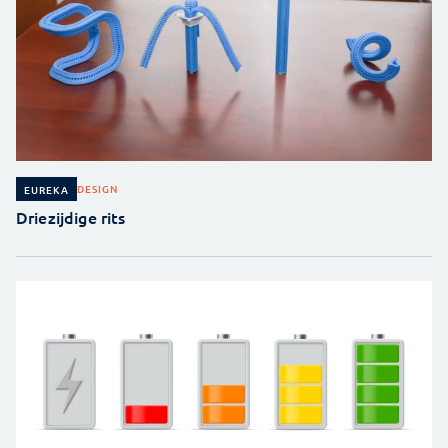
DESIGN
EUREKA
Driezijdige rits