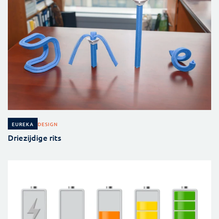
DESIGN
EUREKA
Driezijdige rits