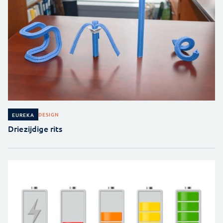
DESIGN
EUREKA
Driezijdige rits