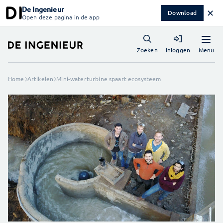
De Ingenieur
✕
Download
Open deze pagina in de app
Menu
Zoeken
Inloggen
Home
Artikelen
Mini-waterturbine spaart ecosysteem