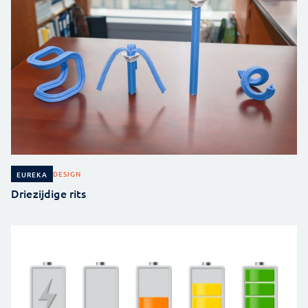
DESIGN
EUREKA
Driezijdige rits