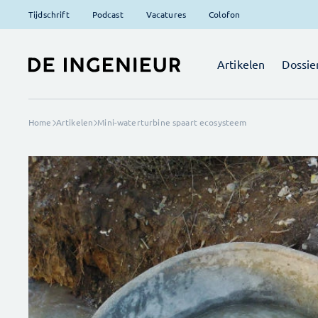
Tijdschrift
Podcast
Vacatures
Colofon
Artikelen
Dossie
Home
Artikelen
Mini-waterturbine spaart ecosysteem