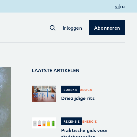
NL
EN
Abonneren
Inloggen
LAATSTE ARTIKELEN
DESIGN
EUREKA
Driezijdige rits
ENERGIE
RECENSIE
Praktische gids voor
thuisbatterijen