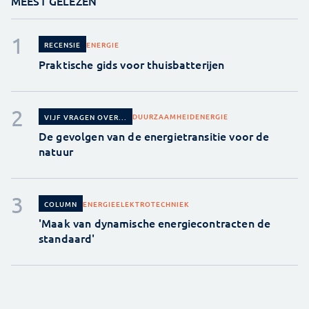
MEEST GELEZEN
ENERGIE
RECENSIE
Praktische gids voor thuisbatterijen
DUURZAAMHEID
ENERGIE
VIJF VRAGEN OVER...
De gevolgen van de energietransitie voor de
natuur
ENERGIE
ELEKTROTECHNIEK
COLUMN
'Maak van dynamische energiecontracten de
standaard'