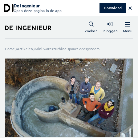
De Ingenieur
✕
Download
Open deze pagina in de app
Menu
Zoeken
Inloggen
Home
Artikelen
Mini-waterturbine spaart ecosysteem