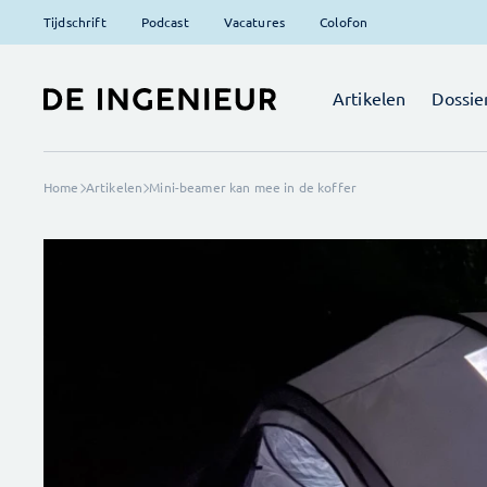
Tijdschrift
Podcast
Vacatures
Colofon
Artikelen
Dossie
Home
Artikelen
Mini-beamer kan mee in de koffer