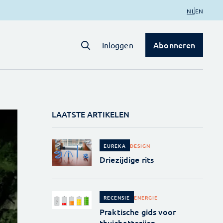
NL
EN
Abonneren
Inloggen
LAATSTE ARTIKELEN
DESIGN
EUREKA
Driezijdige rits
ENERGIE
RECENSIE
Praktische gids voor
thuisbatterijen