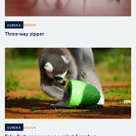
DESIGN
EUREKA
Three-way zipper
DESIGN
EUREKA
Fake fruit as a weapon against boredom