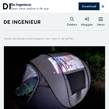
De Ingenieur
✕
Download
Open deze pagina in de app
Menu
Zoeken
Inloggen
Home
Artikelen
Mini-beamer kan mee in de koffer