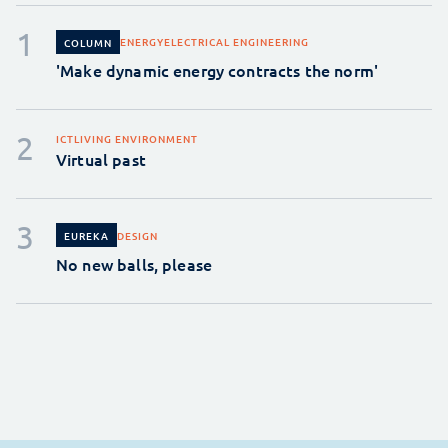
ENERGY
ELECTRICAL ENGINEERING
COLUMN
'Make dynamic energy contracts the norm'
ICT
LIVING ENVIRONMENT
Virtual past
DESIGN
EUREKA
No new balls, please