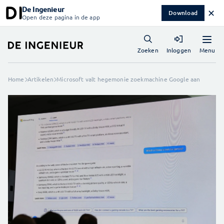
De Ingenieur
✕
Download
Open deze pagina in de app
Menu
Zoeken
Inloggen
Home
Artikelen
Microsoft valt hegemonie zoekmachine Google aan