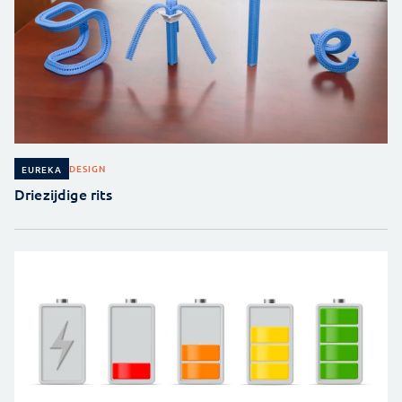
DESIGN
EUREKA
Driezijdige rits