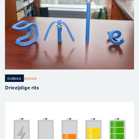
DESIGN
EUREKA
Driezijdige rits