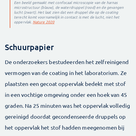
Een beeld gemaakt met confocaal microscopie van de harnas
microstructuur (blauw), de waterdruppel (rood) en de gevangen
lucht (zwart). Het laat zien dat een druppel die op de coating
terecht komt voornamelijk in contact is met de lucht, niet het
oppervlak.
Nature 2020
Schuurpapier
De onderzoekers bestudeerden het zelfreinigend
vermogen van de coating in het laboratorium. Ze
plaatsten een gecoat oppervlak bedekt met stof
in een vochtige omgeving onder een hoek van 45
graden. Na 25 minuten was het oppervlak volledig
gereinigd doordat gecondenseerde druppels op
het oppervlak het stof hadden meegenomen bij