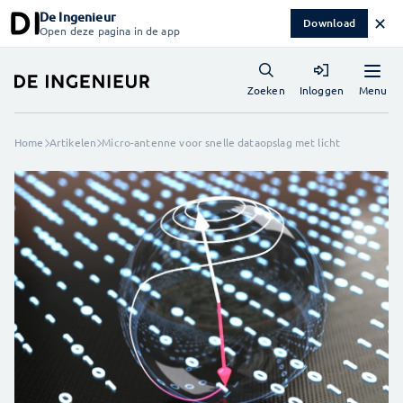
De Ingenieur
✕
Download
Open deze pagina in de app
Menu
Zoeken
Inloggen
Home
Artikelen
Micro-antenne voor snelle dataopslag met licht