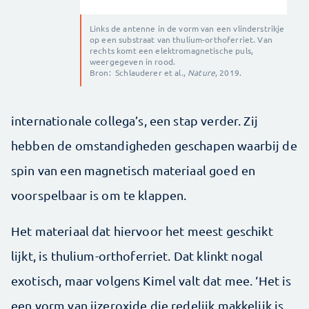
Links de antenne in de vorm van een vlinderstrikje
op een substraat van thulium-orthoferriet. Van
rechts komt een elektromagnetische puls,
weergegeven in rood.
Bron: Schlauderer et al.,
Nature
, 2019.
internationale collega’s, een stap verder. Zij
hebben de omstandigheden geschapen waarbij de
spin van een magnetisch materiaal goed en
voorspelbaar is om te klappen.
Het materiaal dat hiervoor het meest geschikt
lijkt, is thulium-orthoferriet. Dat klinkt nogal
exotisch, maar volgens Kimel valt dat mee. ‘Het is
een vorm van ijzeroxide die redelijk makkelijk is