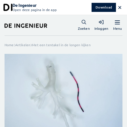
De Ingenieur
✕
Download
Open deze pagina in de app
Menu
Zoeken
Inloggen
Home
Artikelen
Met een tentakel in de longen kijken