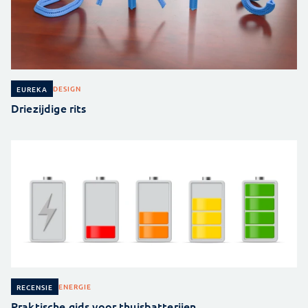
DESIGN
EUREKA
Driezijdige rits
ENERGIE
RECENSIE
Praktische gids voor thuisbatterijen