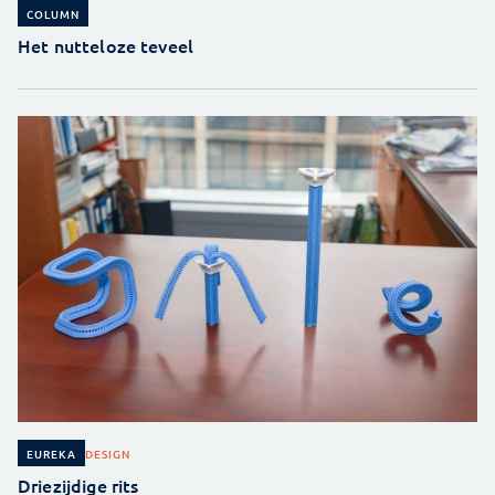
COLUMN
Het nutteloze teveel
DESIGN
EUREKA
Driezijdige rits