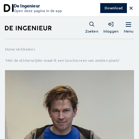
De Ingenieur
✕
Download
Open deze pagina in de app
Menu
Zoeken
Inloggen
Home
Artikelen
'Met de stickersnijder maak ik een touchscreen van zestien pixels'