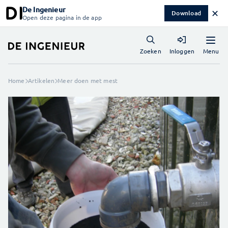
De Ingenieur
✕
Download
Open deze pagina in de app
Menu
Zoeken
Inloggen
Home
Artikelen
Meer doen met mest