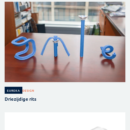
DESIGN
EUREKA
Driezijdige rits