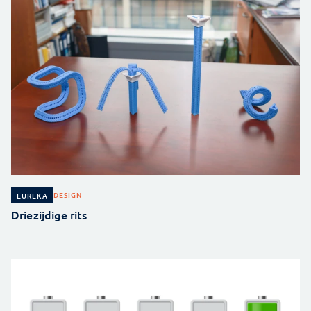
DESIGN
EUREKA
Driezijdige rits