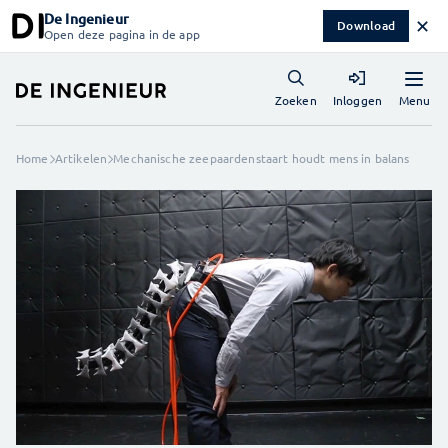
De Ingenieur
✕
Download
Open deze pagina in de app
Menu
Zoeken
Inloggen
Home
Artikelen
Mechanische zeepaardenstaart houdt mens in balans