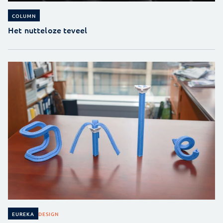
COLUMN
Het nutteloze teveel
DESIGN
EUREKA