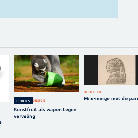
HIGHTECH
Mini-meisje met de par
DESIGN
EUREKA
Kunstfruit als wapen tegen
verveling
e