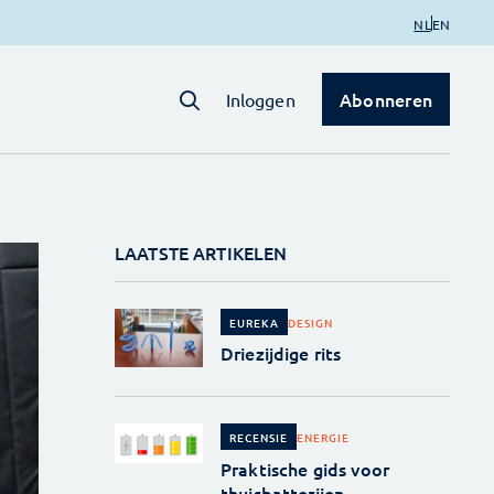
NL
EN
Abonneren
Inloggen
LAATSTE ARTIKELEN
DESIGN
EUREKA
Driezijdige rits
ENERGIE
RECENSIE
Praktische gids voor
thuisbatterijen