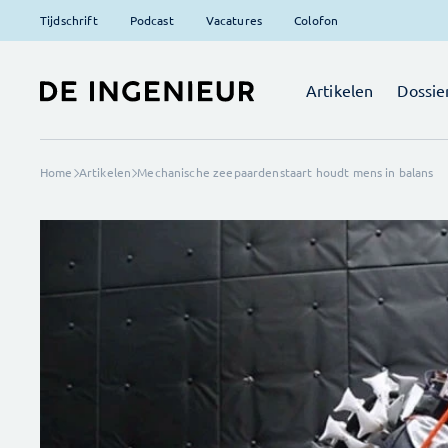
Tijdschrift
Podcast
Vacatures
Colofon
Artikelen
Dossie
Home
Artikelen
Mechanische zeepaardenstaart houdt mens in balans