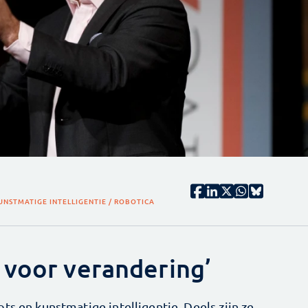
UNSTMATIGE INTELLIGENTIE / ROBOTICA
 voor verandering’
ts en kunstmatige intelligentie. Deels zijn ze