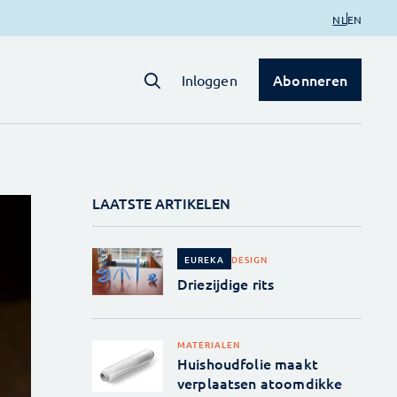
NL
EN
Abonneren
Inloggen
LAATSTE ARTIKELEN
DESIGN
EUREKA
Driezijdige rits
MATERIALEN
Huishoudfolie maakt
verplaatsen atoomdikke