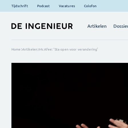
Tijdschrift
Podcast
Vacatures
Colofon
Artikelen
Dossie
Home
Artikelen
McAfee: ‘Sta open voor verandering’