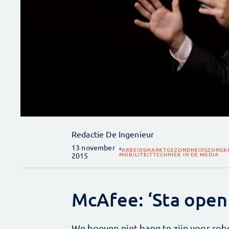
Redactie De Ingenieur
13 november
ARBEIDSMARKT
GEZONDHEIDSZORG
K
MOBILITEIT
TECHNIEK IN DE MEDIA
2015
McAfee: ‘Sta open
We hoeven niet bang te zijn voor robo