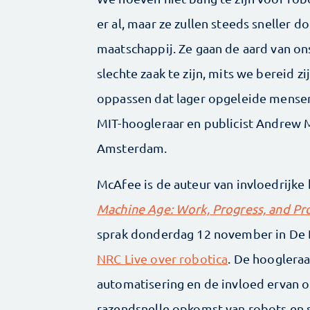
er al, maar ze zullen steeds sneller d
maatschappij. Ze gaan de aard van on
slechte zaak te zijn, mits we bereid
oppassen dat lager opgeleide mensen
MIT-hoogleraar en publicist Andrew M
Amsterdam.
McAfee is de auteur van invloedrijk
Machine Age: Work, Progress, and Pros
sprak donderdag 12 november in De B
NRC Live over robotica
. De hoogleraa
automatisering en de invloed ervan o
razendsnelle opkomst van robots en 