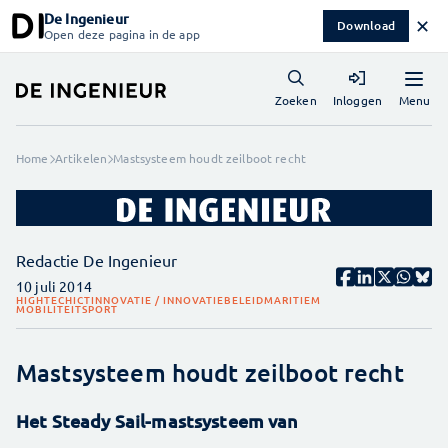
De Ingenieur
✕
Download
Open deze pagina in de app
Menu
Zoeken
Inloggen
Home
Artikelen
Mastsysteem houdt zeilboot recht
Redactie De Ingenieur
10 juli 2014
HIGHTECH
ICT
INNOVATIE / INNOVATIEBELEID
MARITIEM
MOBILITEIT
SPORT
Mastsysteem houdt zeilboot recht
Het Steady Sail-mastsysteem van