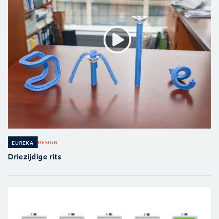
DESIGN
EUREKA
Driezijdige rits