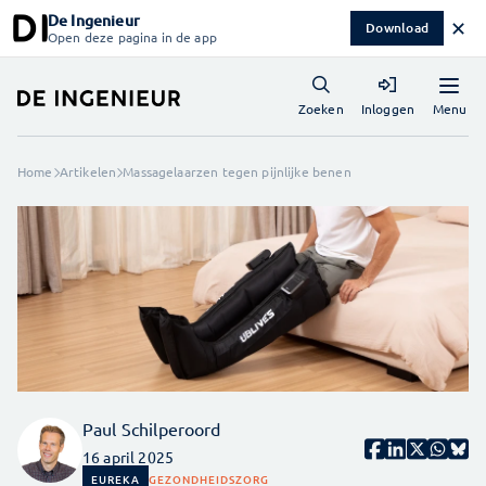
De Ingenieur
✕
Download
Open deze pagina in de app
Menu
Zoeken
Inloggen
Home
Artikelen
Massagelaarzen tegen pijnlijke benen
Paul Schilperoord
16 april 2025
EUREKA
GEZONDHEIDSZORG