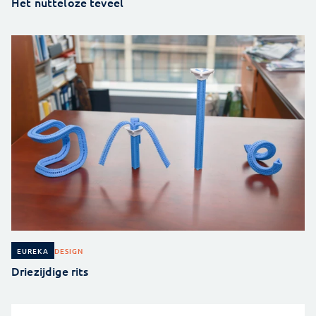
Het nutteloze teveel
DESIGN
EUREKA
Driezijdige rits