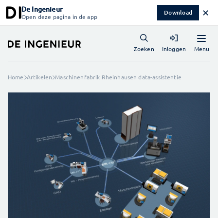
De Ingenieur
✕
Download
Open deze pagina in de app
Menu
Zoeken
Inloggen
Home
Artikelen
Maschinenfabrik Rheinhausen data-assistentie