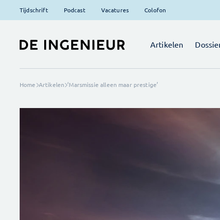
Tijdschrift
Podcast
Vacatures
Colofon
Artikelen
Dossie
Home
Artikelen
‘Marsmissie alleen maar prestige’