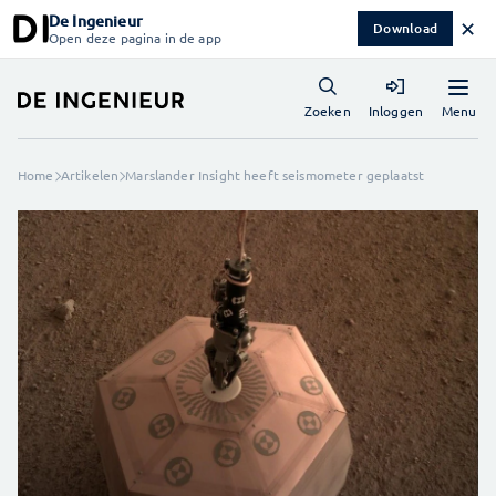
De Ingenieur
✕
Download
Open deze pagina in de app
Menu
Zoeken
Inloggen
Home
Artikelen
Marslander Insight heeft seismometer geplaatst