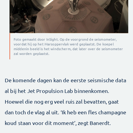
Foto gemaakt door InSight. Op de voorgrond de seismometer,
voordat hij op het Marsoppervlak werd geplaatst. De koepel
middenin beeld is het windscherm, dat later over de seismometer
zal worden geplaatst.
De komende dagen kan de eerste seismische data
al bij het Jet Propulsion Lab binnenkomen.
Hoewel die nog erg veel ruis zal bevatten, gaat
dan toch de vlag al uit. ‘Ik heb een fles champagne
koud staan voor dit moment’, zegt Banerdt.