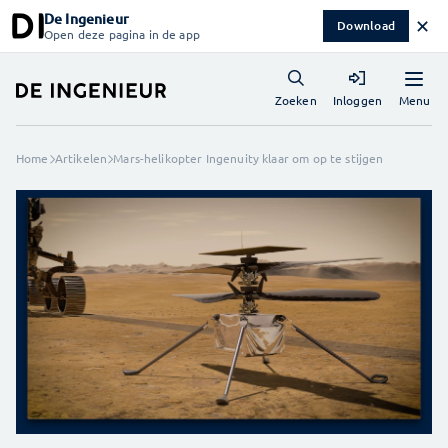
De Ingenieur
✕
Download
Open deze pagina in de app
Menu
Zoeken
Inloggen
Home
Artikelen
Mars-helikopter Ingenuity klaar om op te stijgen