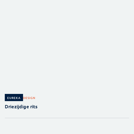
DESIGN
EUREKA
Driezijdige rits