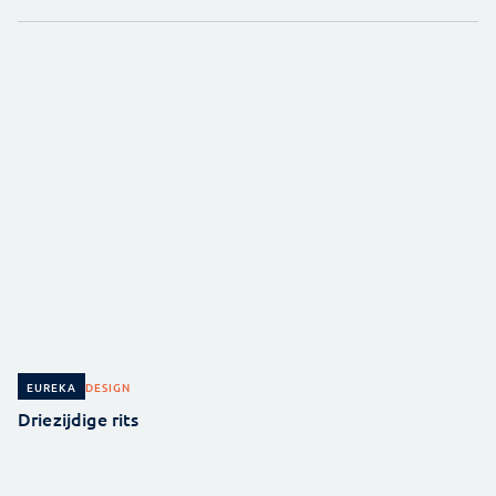
DESIGN
EUREKA
Driezijdige rits