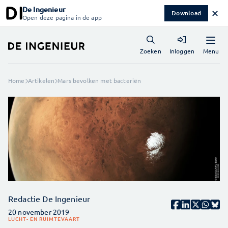
De Ingenieur
✕
Download
Open deze pagina in de app
Menu
Zoeken
Inloggen
Home
Artikelen
Mars bevolken met bacteriën
Redactie De Ingenieur
20 november 2019
LUCHT- EN RUIMTEVAART