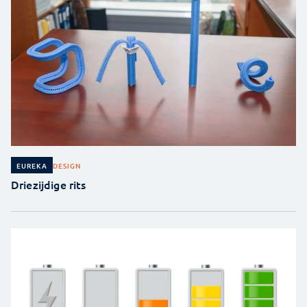
DESIGN
EUREKA
Driezijdige rits