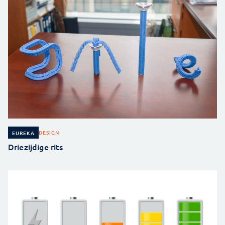
DESIGN
EUREKA
Driezijdige rits