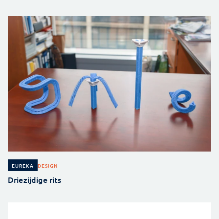
DESIGN
EUREKA
Driezijdige rits