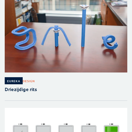
DESIGN
EUREKA
Driezijdige rits