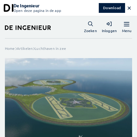
De Ingenieur
✕
Download
Open deze pagina in de app
Menu
Zoeken
Inloggen
Home
Artikelen
Luchthaven in zee