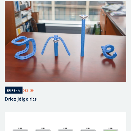
DESIGN
EUREKA
Driezijdige rits