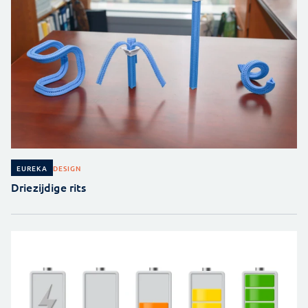
DESIGN
EUREKA
Driezijdige rits