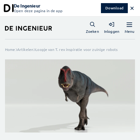
De Ingenieur
✕
Download
Open deze pagina in de app
Menu
Zoeken
Inloggen
Home
Artikelen
Loopje van T. rex inspiratie voor zuinige robots