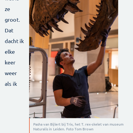
ze
groot.
Dat
dacht ik
elke
keer
weer
als ik
Pasha van Bijlert bij Trix, het T. rex-skelet van museum
Naturalis in Leiden. Foto Tom Brown