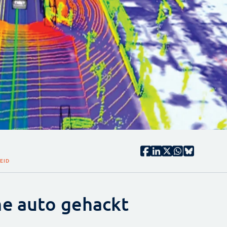
HEID
me auto gehackt