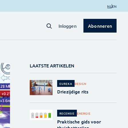
NL
EN
Abonneren
Inloggen
LAATSTE ARTIKELEN
DESIGN
EUREKA
Driezijdige rits
ENERGIE
RECENSIE
Praktische gids voor
thuisbatterijen