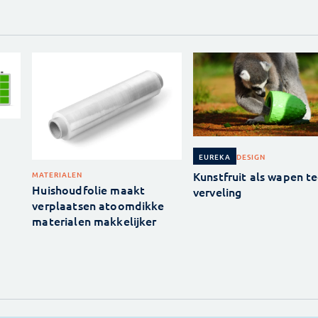
DESIGN
EUREKA
Kunstfruit als wapen t
MATERIALEN
Huishoudfolie maakt
verveling
verplaatsen atoomdikke
materialen makkelijker