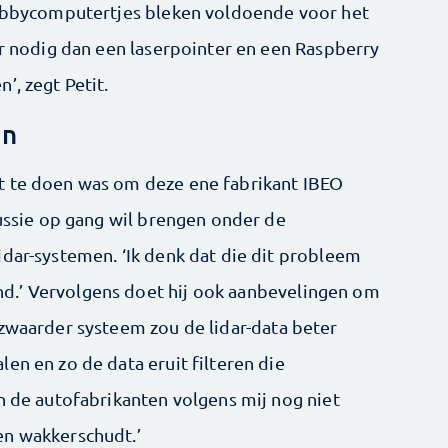
 hobbycomputertjes bleken voldoende voor het
er nodig dan een laserpointer en een Raspberry
’, zegt Petit.
en
t te doen was om deze ene fabrikant IBEO
cussie op gang wil brengen onder de
idar-systemen. ‘Ik denk dat die dit probleem
d.’ Vervolgens doet hij ook aanbevelingen om
 zwaarder systeem zou de lidar-data beter
en en zo de data eruit filteren die
n de autofabrikanten volgens mij nog niet
en wakkerschudt.’