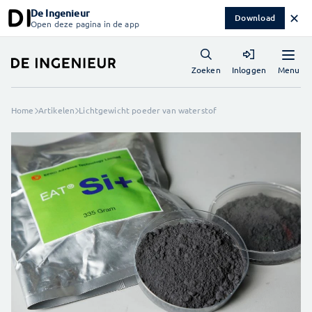
De Ingenieur
✕
Download
Open deze pagina in de app
Menu
Zoeken
Inloggen
Home
Artikelen
Lichtgewicht poeder van waterstof